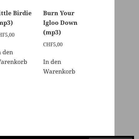
ittle Birdie
Burn Your
mp3)
Igloo Down
(mp3)
HF
5,00
CHF
5,00
n den
arenkorb
In den
Warenkorb