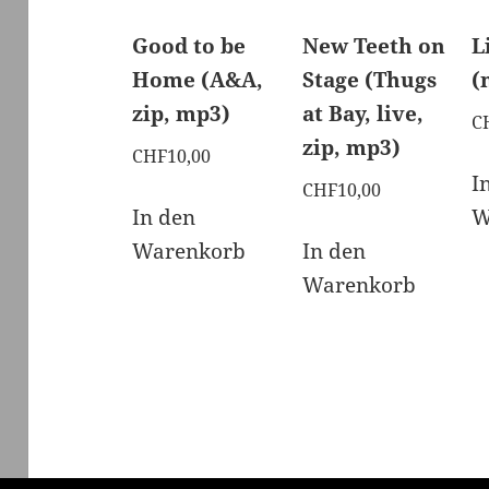
Good to be
New Teeth on
L
Home (A&A,
Stage (Thugs
(
zip, mp3)
at Bay, live,
C
zip, mp3)
CHF
10,00
I
CHF
10,00
In den
W
Warenkorb
In den
Warenkorb