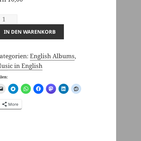
anadian
IN DEN WARENKORB
n
erlin
ategorien:
English Albums
,
t@b,
usic in English
ip,
p3)
ilen:
enge
More