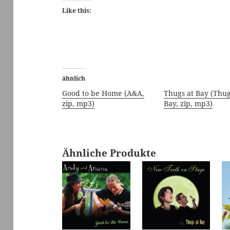
Like this:
ähnlich
Good to be Home (A&A,
Thugs at Bay (Thug
zip, mp3)
Bay, zip, mp3)
Ähnliche Produkte