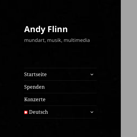
Andy Flinn
mundart, musik, multimedia
expand
Startseite
child
menu
Spenden
Konzerte
expand
Deutsch
child
menu