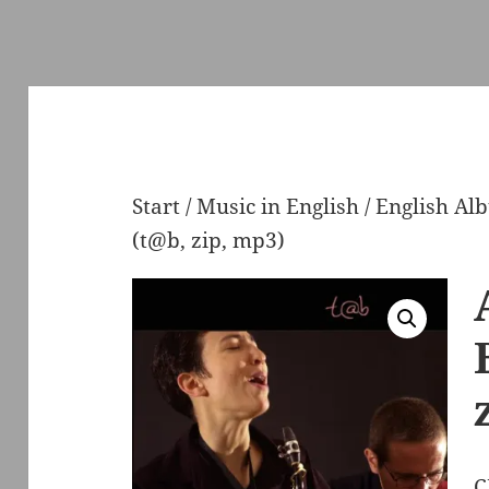
Start
/
Music in English
/
English Al
(t@b, zip, mp3)
C