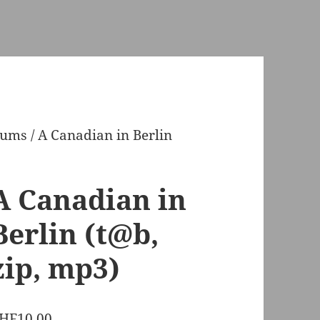
bums
/ A Canadian in Berlin
A Canadian in
Berlin (t@b,
zip, mp3)
HF
10,00