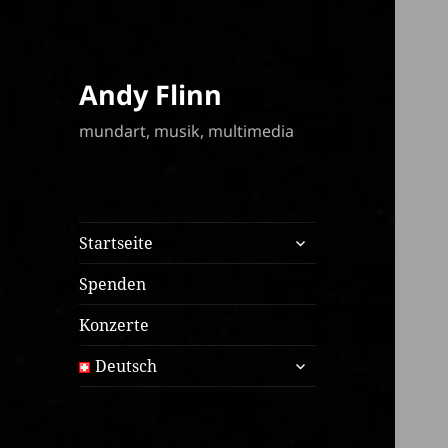
Andy Flinn
mundart, musik, multimedia
expand
Startseite
child
menu
Spenden
Konzerte
expand
Deutsch
child
menu