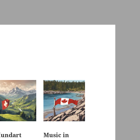
undart
Music in