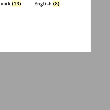
usik
(15)
English
(8)