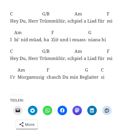
C
G/B
Am
F
Hey Du, Herr T
rümmülür,
sch
piel a Liad für
mi
Am
F
G
I
bi’ nid müad, ha
Ziit und i muass
niana
hi
C
G/B
Am
F
Hey Du, Herr T
rümmülür,
sch
piel a Liad für
mi
Am
F
G
C
I’r
Morgamusig
chasch Du min Be
glaiter
si
TEILEN:
More