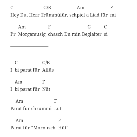
C
G/B
Am
F
Hey Du, Herr T
rümmülür,
sch
piel a Liad für
mi
Am
F
G
C
I’r
Morgamusig
chasch Du min Be
glaiter
si
————————-
C
G/B
I
bi parat für
Allüs
Am
F
I
bi parat für
Nüt
Am
F
Pa
rat für chrummi
Lüt
Am
F
Pa
rat für “Morn isch
Hüt”