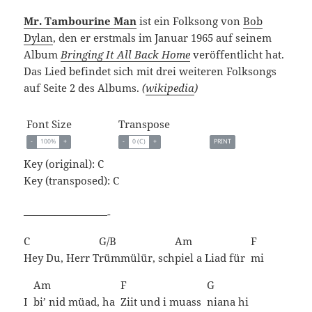
Mr. Tambourine Man
ist ein Folksong von
Bob
Dylan
, den er erstmals im Januar 1965 auf seinem
Album
Bringing It All Back Home
veröffentlicht hat.
Das Lied befindet sich mit drei weiteren Folksongs
auf Seite 2 des Albums.
(
wikipedia
)
Font Size
Transpose
-
100%
+
-
0 (C)
+
PRINT
Key (original): C
Key (transposed):
C
————————-
C
G/B
Am
F
Hey Du, Herr T
rümmülür,
sch
piel a Liad für
mi
Am
F
G
I
bi’ nid müad, ha
Ziit und i muass
niana
hi