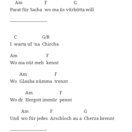
Am
F
G
Pa
rat für Sacha
wo ma üs vür
bütta
will
————————-
C
G/B
I
warta uf ‘na
Chircha
Am
F
Wo ma nüt meh
kennt
Am
F
Wo
Glauba nümma
trennt
Am
F
Wo dr
Hergott immür
pennt
Am
F
G
Und
wo für jedes
Arschloch au a
Cherza
brennt
————————-