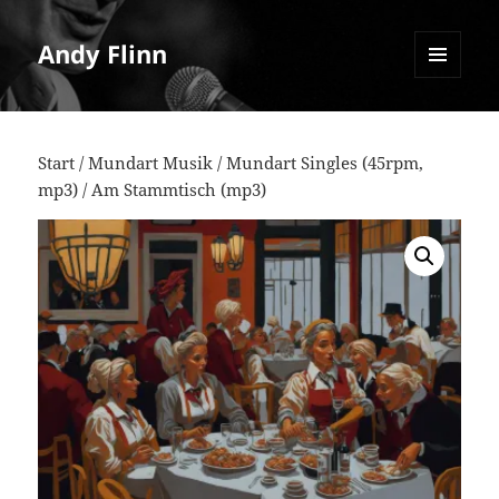
Andy Flinn
MENU
AND
WIDGETS
Start
/
Mundart Musik
/
Mundart Singles (45rpm,
mp3)
/ Am Stammtisch (mp3)