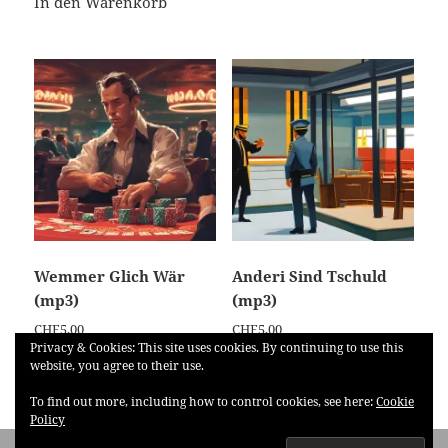
In den Warenkorb
Wemmer Glich Wär
Anderi Sind Tschuld
(mp3)
(mp3)
CHF
5,00
CHF
5,00
Privacy & Cookies: This site uses cookies. By continuing to use this
website, you agree to their use.
In den Warenkorb
In den Warenkorb
To find out more, including how to control cookies, see here:
Cookie
Policy