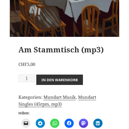
Am Stammtisch (mp3)
CHF
5,00
Am
IN DEN WARENKORB
Stammtisch
(mp3)
Kategorien:
Mundart Musik
,
Mundart
Menge
Singles (45rpm, mp3)
teilen: