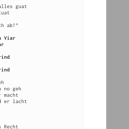
lles guat

uat

h ab!”

 Viar

r

ind

rind
h

 no geh

 macht

 er lacht

 Recht
