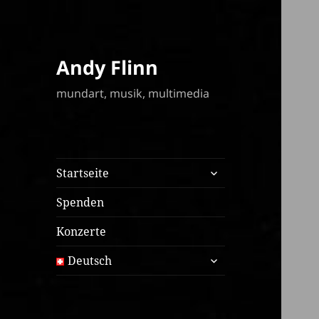
Andy Flinn
mundart, musik, multimedia
expand
Startseite
child
menu
Spenden
Konzerte
expand
Deutsch
child
menu