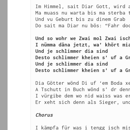
Im Himmel, sait Diar Gott, wird a
Ma muass nu warta bis ma sterba t
Und vu Geburt bis zu dinem Grab

Do sait ma Diar nu bös: “Fahr doc
Und so wohr we Zwai mol Zwai isch
I nümma däna jetzt, wa’ khört mia
Und je schlimmer dia sind

Desto schlimmer kheien s’ uf a Gr
Und je schlimmer dia sind

Desto schlimmer kheien s’ uf a G
Dia Götter wönd Di uf ‘em Boda xe
A Tschutt in Buch wönd s’ dr denn
I vürgibe dem wo nid waiss was er
Er xeht sich denn als Sieger, und
I kämpfa für was i tengg isch mis