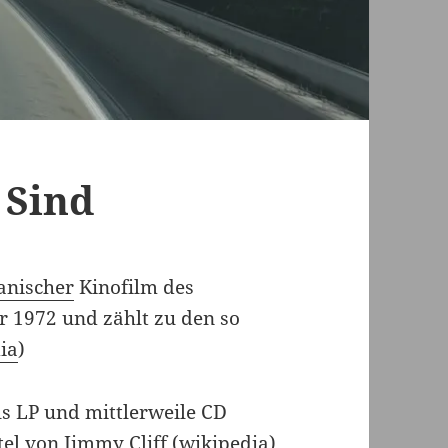
 Sind
anischer
Kinofilm des
 1972 und zählt zu den so
ia
)
s LP und mittlerweile CD
itel von
Jimmy Cliff
(
wikipedia
)