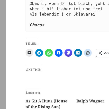
Obwohl, wenn D’ tot bisch, goht d
Aber i bi’ liaber tot und frei

Als lebendig i dr Sklavarei

TEILEN:
Mo
LIKE THIS:
ÄHNLICH
As Git A Huus (House
Ralph Wagner
of the Rising Sun)