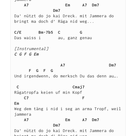
    A7
Em
A7
Dm7         
                Dm7
Da’ nützt do jo kai Dreck. mit Jammera do 
bringt ma doch d’ Räga nid weg...

C/E
Bm-7b5
C
G
Das waiss i       au, ganz genau

[Instrumental]
C
G F
G
Em
A7
Dm7
F
G
F
G
Und irgendwenn, do merksch Du das denn au….

C
Cmaj7
Rägatropfa keien uf min Kopf

C7
F
Em
Weg dem täng i nid i seg an arma Tropf, weil 
    A7
Em
A7
Dm7         
                Dm7
Da’ nützt do jo kai Dreck. mit Jammera do 