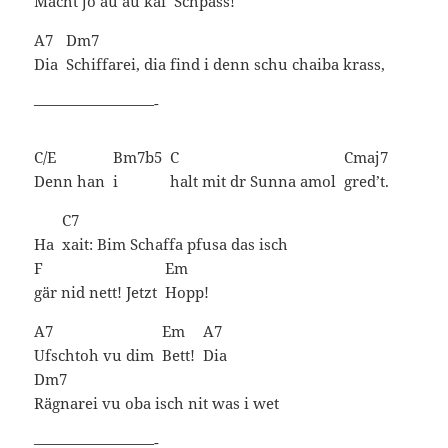
Macht jo au au kai
Schpass!
A7
Dm7
Dia
Schiffarei, dia find i denn schu chaiba krass,
————————-
C/E
Bm7b5
C
Cmaj7
Denn han
i
halt mit dr Sunna amol
gred’t.
C7
Ha
xait: Bim Schaffa pfusa das isch
F
Em
gär nid nett! Jetzt
Hopp!
A7
Em
A7
Ufschtoh vu dim
Bett!
Dia
Dm7
Rägnarei vu oba isch nit was i wet
————————-