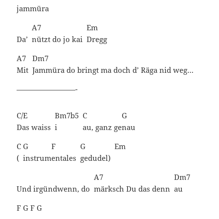
jammüra
A7
Em
Da’
nützt do jo kai
Dregg
A7
Dm7
Mit
Jammüra do bringt ma doch d’ Räga nid weg…
————————-
C/E
Bm7b5
C
G
Das waiss
i
au, ganz ge
nau
C
G
F
G
Em
(
instrum
entales
gedudel)
A7
Dm7
Und irgündwenn, do
märksch Du das denn
au
F
G
F
G