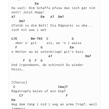
Em
Ha xait: Bim Schaffa pfusa das isch gär nid 
A7
Em
A7
Dm7                 
    Dm7
Ufstoh vu dim Bett! Dia Rägnarei vu oba... 
isch nit was i wet

C/E
Bm-7b5
C
G
  Aber s’ git     ais, wo ‘n i waiss

F
G
Em
A Wetter wo mi unterkriagt git’s kais

A7
Dm7
F
G
F
G
Und irgendwenn, do schinsch Du wieder 
heiss….

[Chorus]

C
Cmaj7
Rägatropfa keien uf min Kopf

C7
F
Em
Weg dem täng i nid i seg an arma Tropf, weil 