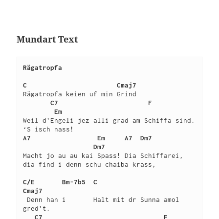
Mundart Text
Rägatropfa
C
Cmaj7
Rägatropfa keien uf min Grind

C7
F
Em
Weil d’Engeli jez alli grad am Schiffa sind. 
A7
Em
A7
Dm7           
                  Dm7
Macht jo au au kai Spass! Dia Schiffarei, 
dia find i denn schu chaiba krass,  

C/E
Bm-7b5
C
Cmaj7
 Denn han i       Halt mit dr Sunna amol 
gred’t.

C7
F