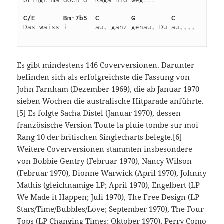
bringt ma doch d’ Räga nid weg...

C/E
Bm-7b5
C
G         C
Das waiss i       au, ganz genau, Du au,,,,

Es gibt mindestens 146 Coverversionen. Darunter
befinden sich als erfolgreichste die Fassung von
John Farnham (Dezember 1969), die ab Januar 1970
sieben Wochen die australische Hitparade anführte.
[5] Es folgte Sacha Distel (Januar 1970), dessen
französische Version Toute la pluie tombe sur moi
Rang 10 der britischen Singlecharts belegte.[6]
Weitere Coverversionen stammten insbesondere
von Bobbie Gentry (Februar 1970), Nancy Wilson
(Februar 1970), Dionne Warwick (April 1970), Johnny
Mathis (gleichnamige LP; April 1970), Engelbert (LP
We Made it Happen; Juli 1970), The Free Design (LP
Stars/Time/Bubbles/Love; September 1970), The Four
Tops (LP Changing Times; Oktober 1970), Perry Como