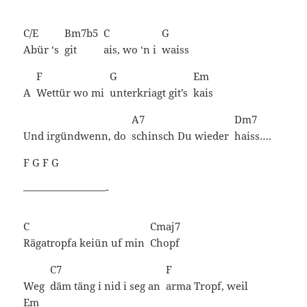
C/E
Bm7b5
C
G
Abür ‘s
git
ais, wo ‘n i
waiss
F
G
Em
A
Wettür wo mi
unterkriagt git’s
kais
A7
Dm7
Und irgündwenn, do
schinsch Du wieder
haiss….
F
G
F
G
————————-
C
Cmaj7
Rägatropfa keiün uf min
Chopf
C7
F
Weg
däm täng i nid i seg an
arma Tropf, weil
Em