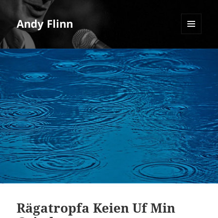
Andy Flinn
MENU
AND
WIDGETS
Rägatropfa Keien Uf Min