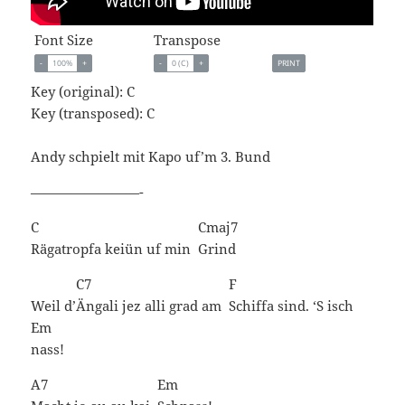
Font Size
Transpose
-
100%
+
-
0 (C)
+
PRINT
Key (original): C
Key (transposed):
C
Andy schpielt mit Kapo uf’m 3. Bund
————————-
C
Cmaj7
Rägatropfa keiün uf min
Grind
C7
F
Weil d’
Ängali jez alli grad am
Schiffa sind. ‘S isch
Em
nass!
A7
Em