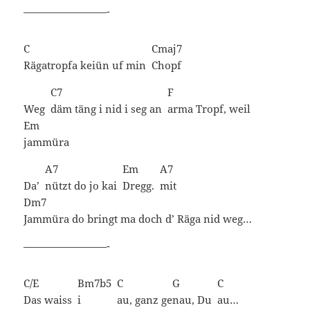
————————-
C
Cmaj7
Rägatropfa keiün uf min
Chopf
C7
F
Weg
däm täng i nid i seg an
arma Tropf, weil
Em
jammüra
A7
Em
A7
Da’
nützt do jo kai
Dregg.
mit
Dm7
Jammüra do bringt ma doch d’ Räga nid weg…
————————-
C/E
Bm7b5
C
G
C
Das waiss
i
au, ganz ge
nau, Du
au…