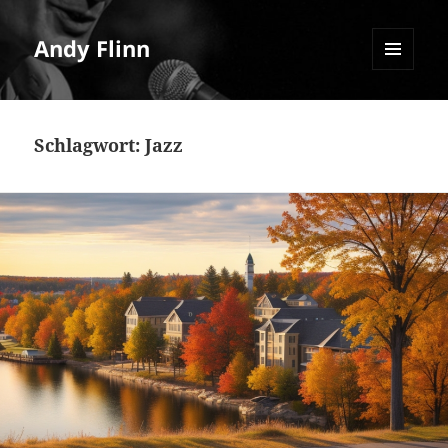
Andy Flinn
MENU
AND
WIDGETS
Schlagwort:
Jazz