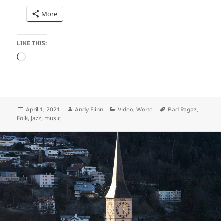
More
LIKE THIS:
Loading…
Posted
Author
Categories
Tags
April 1, 2021
Andy Flinn
Video
,
Worte
Bad Ragaz
,
on
Folk
,
Jazz
,
music