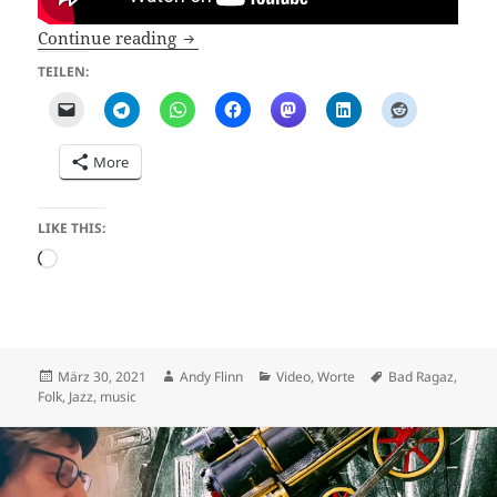
Das Maitli vu Chur (Jobim)
Continue reading
TEILEN:
More
LIKE THIS:
Loading…
Posted
Author
Categories
Tags
März 30, 2021
Andy Flinn
Video
,
Worte
Bad Ragaz
,
on
Folk
,
Jazz
,
music