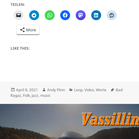
TEILEN:
More
LIKE THIS:
Posted
Author
Categories
Tags
April 8, 2021
Andy Flinn
Loop
,
Video
,
Worte
Bad
on
Ragaz
,
Folk
,
Jazz
,
music