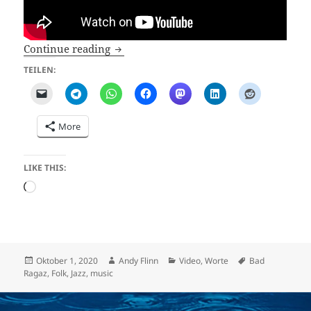
Dräggüts Alts Dorf
Continue reading
TEILEN:
More
LIKE THIS:
Loading…
Posted
Author
Categories
Tags
Oktober 1, 2020
Andy Flinn
Video
,
Worte
Bad
on
Ragaz
,
Folk
,
Jazz
,
music