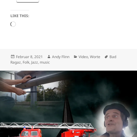
LIKE THIS:
Loading…
Posted
Author
Categories
Tags
Februar 8, 2021
Andy Flinn
Video
,
Worte
Bad
on
Ragaz
,
Folk
,
Jazz
,
music