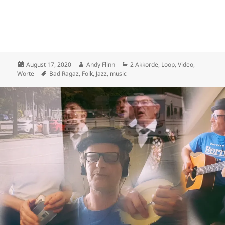
Posted
Author
Categories
August 17, 2020
Andy Flinn
2 Akkorde
,
Loop
,
Video
,
on
Tags
Worte
Bad Ragaz
,
Folk
,
Jazz
,
music