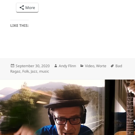
More
LIKE THIS:
Posted
Author
Categories
Tags
September 30, 2020
Andy Flinn
Video
,
Worte
Bad
on
Ragaz
,
Folk
,
Jazz
,
music