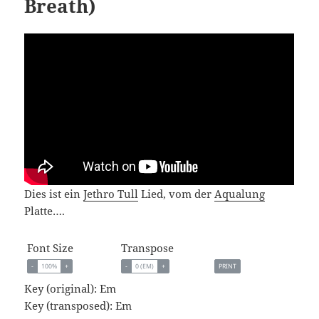
Breath)
Dies ist ein
Jethro Tull
Lied, vom der
Aqualung
Platte….
Font Size
Transpose
-
100%
+
-
0 (EM)
+
PRINT
Key (original): Em
Key (transposed):
Em