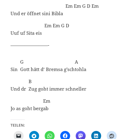
Em
Em
G
D
Em
Und er öffnet sini Bibla
Em
Em
G
D
Uuf uf Sita eis
————————-
G
A
Sin
Gott hätt d‘ Bremsa g’sch
tohla
B
Und dr
Zug goht immer schneller
Em
Jo as goht berg
ab
TEILEN: