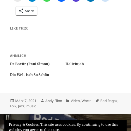
More
LIKE THIS:
ÄHNLICH
Dr Boxür (Paul Simon)
Hallelujah
Dia Welt isch So Schön
Posted
Author
Categories
Tags
März 7, 2021
Andy Flinn
Video
,
Worte
Bad Ragaz
,
on
Folk
,
Jazz
,
music
Beitragsnavigation
PREVIOUS
Privacy & Cookies: This site uses cookies. By continuing to use this
I hogga do am Bahnhof (Otis Redding)
Previous
website, you agree to their use.