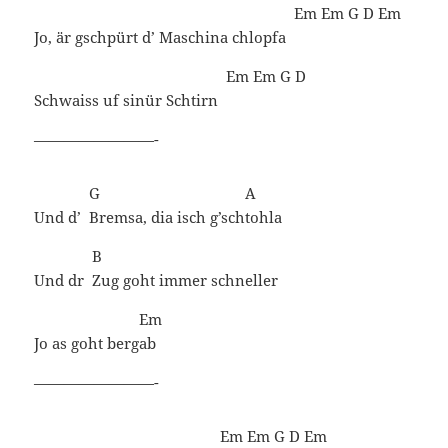
Em
Em
G
D
Em
Jo, är gschpürt d’ Maschina chlopfa
Em
Em
G
D
Schwaiss uf sinür Schtirn
————————-
G
A
Und d’
Bremsa, dia isch g’sch
tohla
B
Und dr
Zug goht immer schneller
Em
Jo as goht berg
ab
————————-
Em
Em
G
D
Em