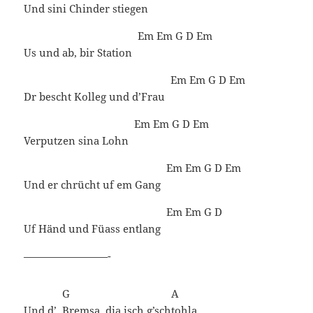
Und sini Chinder stiegen
Em
Em
G
D
Em
Us und ab, bir Station
Em
Em
G
D
Em
Dr bescht Kolleg und d’Frau
Em
Em
G
D
Em
Verputzen sina Lohn
Em
Em
G
D
Em
Und er chrücht uf em Gang
Em
Em
G
D
Uf Händ und Füass entlang
————————-
G
A
Und d’
Bremsa, dia isch g’sch
tohla