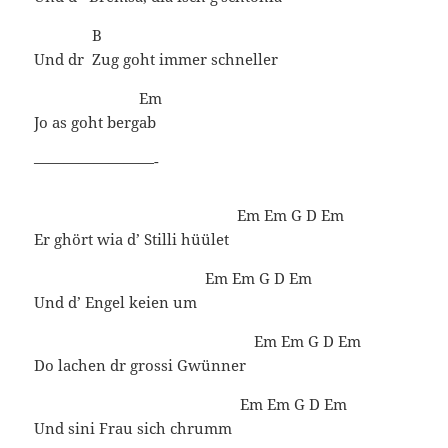
B
Und dr
Zug goht immer schneller
Em
Jo as goht berg
ab
————————-
Em
Em
G
D
Em
Er ghört wia d’ Stilli hüület
Em
Em
G
D
Em
Und d’ Engel keien um
Em
Em
G
D
Em
Do lachen dr grossi Gwünner
Em
Em
G
D
Em
Und sini Frau sich chrumm