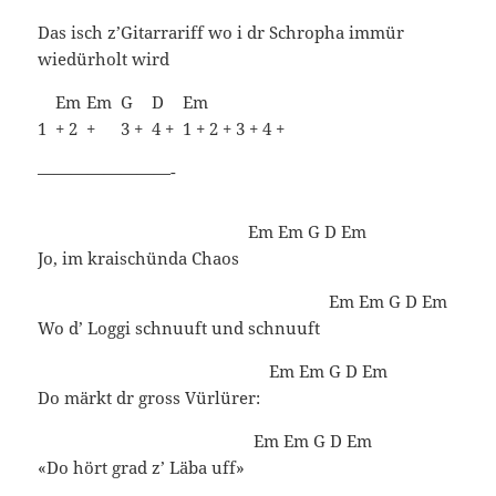
Das isch z’Gitarrariff wo i dr Schropha immür
wiedürholt wird
Em
Em
G
D
Em
1
+ 2
+
3 +
4 +
1 + 2 + 3 + 4 +
————————-
Em
Em
G
D
Em
Jo, im kraischünda Chaos
Em
Em
G
D
Em
Wo d’ Loggi schnuuft und schnuuft
Em
Em
G
D
Em
Do märkt dr gross Vürlürer:
Em
Em
G
D
Em
«Do hört grad z’ Läba uff»