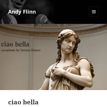
Andy Flinn
MENU
AND
WIDGETS
ciao bella