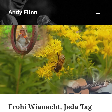
Andy Flinn
MENU
AND
WIDGETS
Frohi Wianacht, Jeda Tag