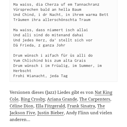
Ma waiss, dia Cherza uf em Tannachranz

Vürsprechen bald an hella Baum

Und Chind, i dr Nacht, in ihrem warma Bett

Träumen ihra allerschönschta Traum

Ma waiss, dass niamert isch allai

Und alli sind do mitenand dahai

Und jedes Herz, da’ stellt sich vor

Dä Frieda, z ganza Johr

Drum wünsch i aifach für üs alli do

Vum Chlichind bis zum alta Grais

Drum wünsch i im Früalig, im Summer, im 
Herbscht

Versionen dieses (Jazz) Liedes gibt es von
Nat King
Cole
,
Bing Crosby
,
Ariana Grande
,
The Carpenters
,
Céline Dion
,
Ella Fitzgerald
,
Frank Sinatra
,
The
Jackson Five
,
Justin Bieber
, Andy Flinn und vielen
anderen…