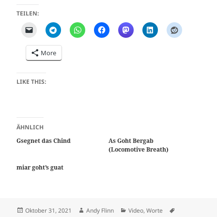
TEILEN:
More
LIKE THIS:
ÄHNLICH
Gsegnet das Chind
As Goht Bergab
(Locomotive Breath)
miar goht’s guat
Posted
Author
Categories
Tags
Oktober 31, 2021
Andy Flinn
Video
,
Worte