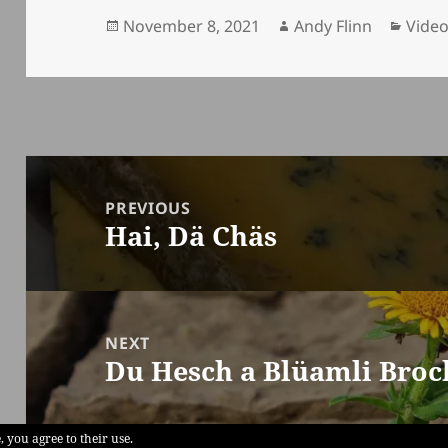
Posted
Author
Categ
November 8, 2021
Andy Flinn
Vide
on
Beitragsnavigation
PREVIOUS
Hai, Dä Chäs
Previous
post:
NEXT
Du Hesch a Blüamli Broc
Next
post:
, you agree to their use.