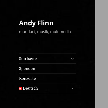
Andy Flinn
mundart, musik, multimedia
expand
Startseite
child
menu
Spenden
Konzerte
expand
Deutsch
child
menu