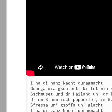
I ha di hanz Nacht duragmacht

Gsunga wia gschtört, kiffet wia s
Gschmuset und dr Hailand un’ dr T
Uf em Stammtisch pöpperlet, im W.
Gfressa un’ gsoffa un’ glacht
