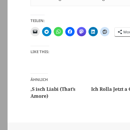
TEILEN:
Mo
LIKE THIS:
ÄHNLICH
‚S isch Liabi (That’s
Ich Rolla Jetzt a
Amore)