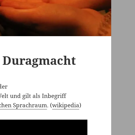
t Duragmacht
der
lt und gilt als Inbegriff
chen Sprachraum
. (
wikipedia
)