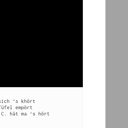
ich ‘s khört

üfel empört

C. hät ma ‘s hört
