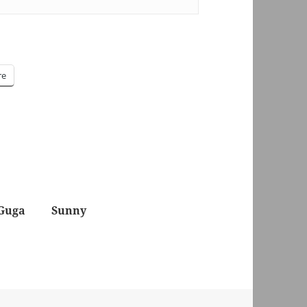
re
 Guga
Sunny